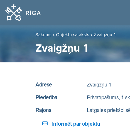
Sākums
>
Objektu saraksts
>
Zvaigžņu 1
Zvaigžņu 1
Adrese
Zvaigžņu 1
Piederība
Privātīpašums, t.s
Rajons
Latgales priekšpils
Informēt par objektu