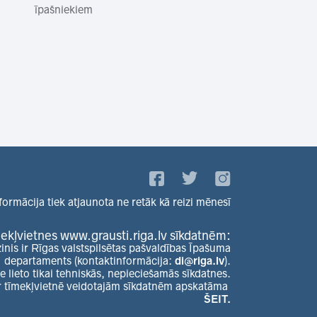
īpašniekiem
formācija tiek atjaunota ne retāk kā reizi mēnesī
ekļvietnes www.grausti.riga.lv sīkdatnēm:
zinis ir Rīgas valstspilsētas pašvaldības Īpašuma
departaments (kontaktinformācija:
di@riga.lv
).
e lieto tikai tehniskās, nepieciešamās sīkdatnes.
r tīmekļvietnē veidotajām sīkdatnēm apskatāma
ŠEIT.