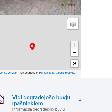
+
−
penStreetMap
, Tiles courtesy of
Humanitarian OpenStreetMap
Vidi degradējošo būvju
īpašniekiem
Informācija degradējošo būvju