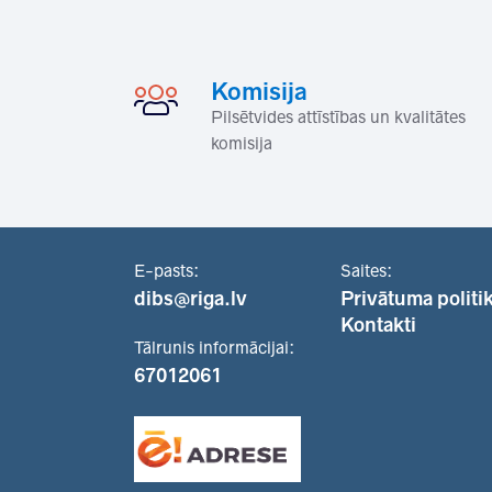
Komisija
Pilsētvides attīstības un kvalitātes
komisija
E-pasts:
Saites:
dibs@riga.lv
Privātuma politi
Kontakti
Tālrunis informācijai:
67012061