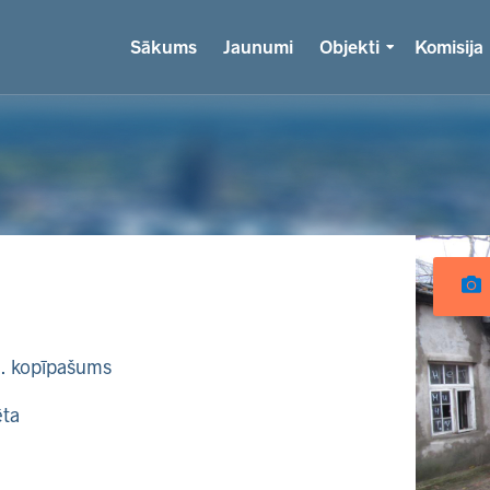
Sākums
Jaunumi
Objekti
Komisija
k. kopīpašums
ēta