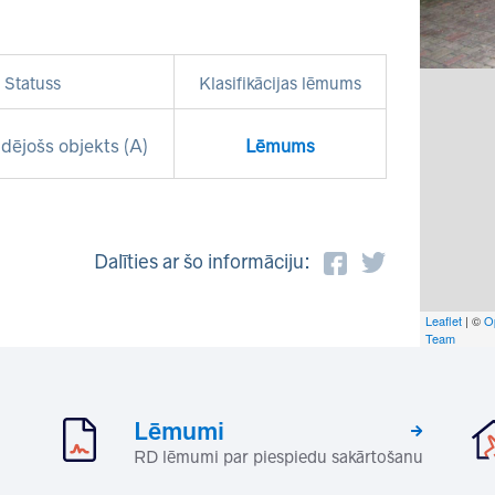
Statuss
Klasifikācijas lēmums
dējošs objekts (A)
Lēmums
Dalīties ar šo informāciju:
Leaflet
| ©
O
Team
Lēmumi
RD lēmumi par piespiedu sakārtošanu