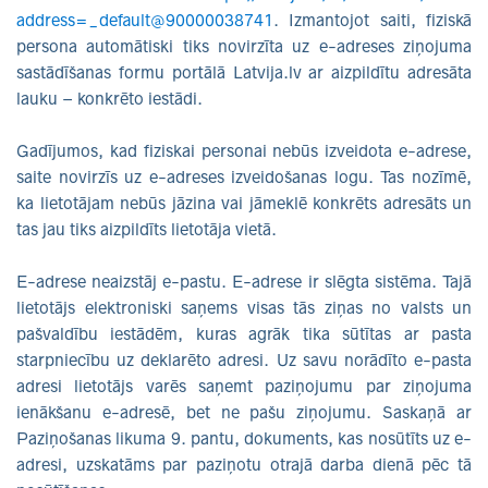
address=_default@90000038741
. Izmantojot saiti, fiziskā
persona automātiski tiks novirzīta uz e-adreses ziņojuma
sastādīšanas formu portālā Latvija.lv ar aizpildītu adresāta
lauku – konkrēto iestādi.
Gadījumos, kad fiziskai personai nebūs izveidota e-adrese,
saite novirzīs uz e-adreses izveidošanas logu. Tas nozīmē,
ka lietotājam nebūs jāzina vai jāmeklē konkrēts adresāts un
tas jau tiks aizpildīts lietotāja vietā.
E-adrese neaizstāj e-pastu. E-adrese ir slēgta sistēma. Tajā
lietotājs elektroniski saņems visas tās ziņas no valsts un
pašvaldību iestādēm, kuras agrāk tika sūtītas ar pasta
starpniecību uz deklarēto adresi. Uz savu norādīto e-pasta
adresi lietotājs varēs saņemt paziņojumu par ziņojuma
ienākšanu e-adresē, bet ne pašu ziņojumu. Saskaņā ar
Paziņošanas likuma 9. pantu, dokuments, kas nosūtīts uz e-
adresi, uzskatāms par paziņotu otrajā darba dienā pēc tā