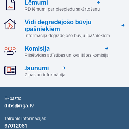
Lēmumi
RD lēmumi par piespiedu sakārtošanu
Vidi degradējošo būvju
īpašniekiem
Informācija degradējošo būvju īpašniekiem
Komisija
Pilsētvides attīstības un kvalitātes komisija
Jaunumi
Ziņas un informācija
E-pasts:
dibs@riga.lv
Tālrunis informācijai:
67012061