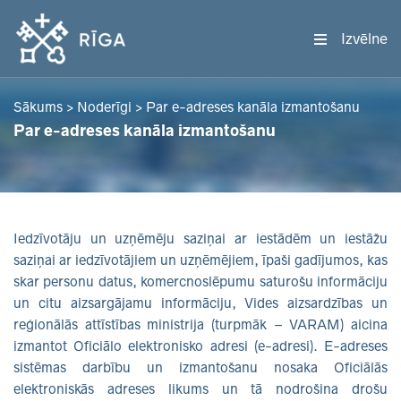
Izvēlne
Sākums
>
Noderīgi
>
Par e-adreses kanāla izmantošanu
Par e-adreses kanāla izmantošanu
Iedzīvotāju un uzņēmēju saziņai ar iestādēm un iestāžu
saziņai ar iedzīvotājiem un uzņēmējiem, īpaši gadījumos, kas
skar personu datus, komercnoslēpumu saturošu informāciju
un citu aizsargājamu informāciju, Vides aizsardzības un
reģionālās attīstības ministrija (turpmāk – VARAM) aicina
izmantot Oficiālo elektronisko adresi (e-adresi). E-adreses
sistēmas darbību un izmantošanu nosaka Oficiālās
elektroniskās adreses likums un tā nodrošina drošu