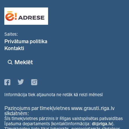
Saites:
Privātuma politika
Kontakti
Meklēt
Informācija tiek atjaunota ne retāk kā reizi mēnesī
Paziņojums par tīmekļvietnes www.grausti.riga.lv
sīkdatnēm:
Šīs tīmekļvietnes pārzinis ir Rīgas valstspilsētas pašvaldības
Īpašuma departaments (kontaktinformācija:
di@riga.lv
).
Tīmekļvietne lieto tikai tehniskās, nepieciešamās sīkdatnes.