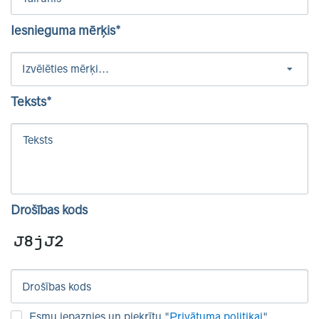
Iesnieguma mērķis*
Teksts*
Drošības kods
Esmu iepaznies un piekrītu "
Privātuma politikai
".