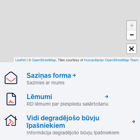
+
−
Leaflet
| ©
OpenStreetMap
, Tiles courtesy of
Humanitarian OpenStreetMap Team
Saziņas forma
Sazinies ar mums
Lēmumi
RD lēmumi par piespiedu sakārtošanu
Vidi degradējošo būvju
īpašniekiem
Informācija degradējošo būvju īpašniekiem