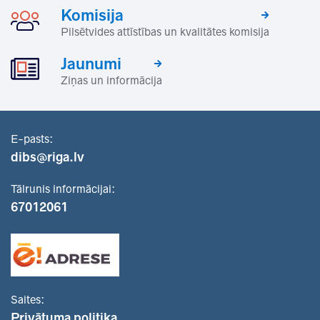
Komisija
Pilsētvides attīstības un kvalitātes komisija
Jaunumi
Ziņas un informācija
E-pasts:
dibs@riga.lv
Tālrunis informācijai:
67012061
Saites:
Privātuma politika