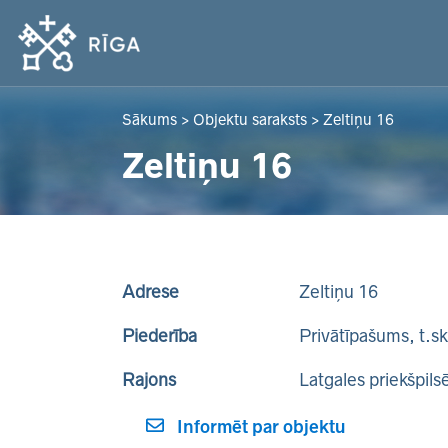
Sākums
>
Objektu saraksts
>
Zeltiņu 16
Zeltiņu 16
Adrese
Zeltiņu 16
Piederība
Privātīpašums, t.s
Rajons
Latgales priekšpils
Informēt par objektu