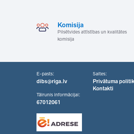
Komisija
Pilsētvides attīstības un kvalitātes
komisija
E-pasts:
Saites:
dibs@riga.lv
Privātuma politi
Kontakti
Tālrunis informācijai:
67012061