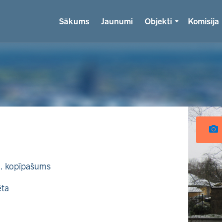
Sākums
Jaunumi
Objekti
Komisija
k. kopīpašums
ēta