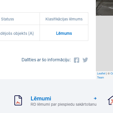
Statuss
Klasifikācijas lēmums
dējošs objekts (A)
Lēmums
Dalīties ar šo informāciju:
Leaflet
| ©
O
Team
Lēmumi
RD lēmumi par piespiedu sakārtošanu