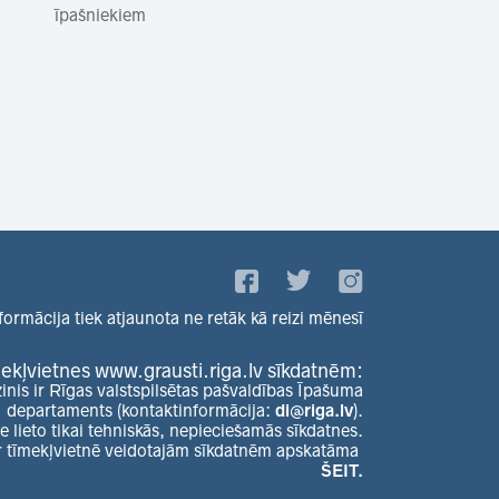
īpašniekiem
formācija tiek atjaunota ne retāk kā reizi mēnesī
ekļvietnes www.grausti.riga.lv sīkdatnēm:
zinis ir Rīgas valstspilsētas pašvaldības Īpašuma
departaments (kontaktinformācija:
di@riga.lv
).
e lieto tikai tehniskās, nepieciešamās sīkdatnes.
r tīmekļvietnē veidotajām sīkdatnēm apskatāma
ŠEIT.