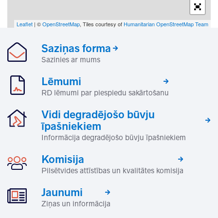
Leaflet
| ©
OpenStreetMap
, Tiles courtesy of
Humanitarian OpenStreetMap Team
Saziņas forma
Sazinies ar mums
Lēmumi
RD lēmumi par piespiedu sakārtošanu
Vidi degradējošo būvju
īpašniekiem
Informācija degradējošo būvju īpašniekiem
Komisija
Pilsētvides attīstības un kvalitātes komisija
Jaunumi
Ziņas un informācija