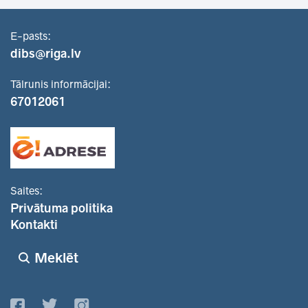
E-pasts:
dibs@riga.lv
Tālrunis informācijai:
67012061
Saites:
Privātuma politika
Kontakti
Meklēt