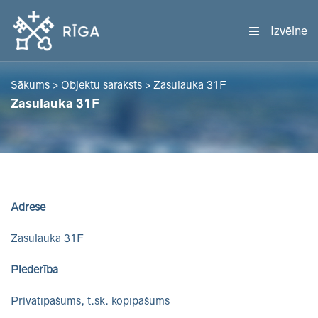
Izvēlne
Sākums
>
Objektu saraksts
>
Zasulauka 31F
Zasulauka 31F
Adrese
Zasulauka 31F
Piederība
Privātīpašums, t.sk. kopīpašums