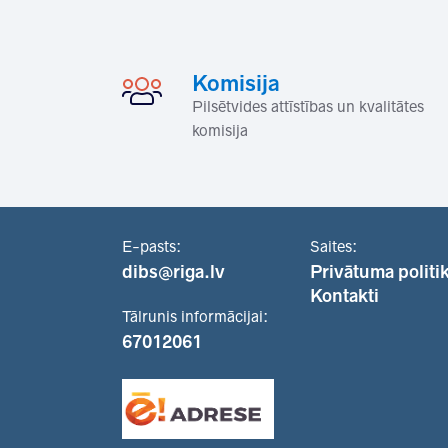
Komisija
Pilsētvides attīstības un kvalitātes
komisija
E-pasts:
Saites:
dibs@riga.lv
Privātuma politi
Kontakti
Tālrunis informācijai:
67012061