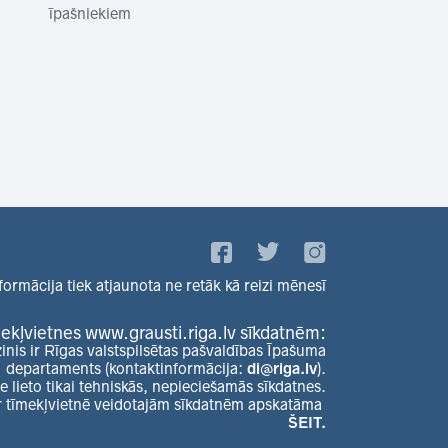
īpašniekiem
formācija tiek atjaunota ne retāk kā reizi mēnesī
ekļvietnes www.grausti.riga.lv sīkdatnēm:
zinis ir Rīgas valstspilsētas pašvaldības Īpašuma
departaments (kontaktinformācija:
di@riga.lv
).
e lieto tikai tehniskās, nepieciešamās sīkdatnes.
r tīmekļvietnē veidotajām sīkdatnēm apskatāma
ŠEIT.