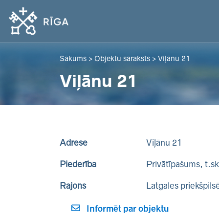
Sākums
>
Objektu saraksts
>
Viļānu 21
Viļānu 21
Adrese
Viļānu 21
Piederība
Privātīpašums, t.s
Rajons
Latgales priekšpils
Informēt par objektu