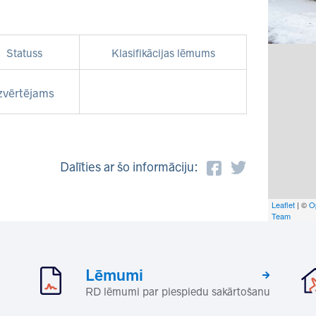
Statuss
Klasifikācijas lēmums
zvērtējams
Dalīties ar šo informāciju:
Leaflet
| ©
O
Team
Lēmumi
RD lēmumi par piespiedu sakārtošanu