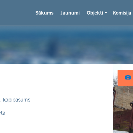
Sākums
Jaunumi
Objekti
Komisija
k. kopīpašums
ēta