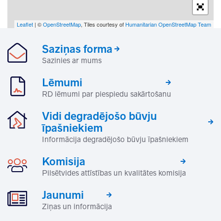
Leaflet
| ©
OpenStreetMap
, Tiles courtesy of
Humanitarian OpenStreetMap Team
Saziņas forma
Sazinies ar mums
Lēmumi
RD lēmumi par piespiedu sakārtošanu
Vidi degradējošo būvju
īpašniekiem
Informācija degradējošo būvju īpašniekiem
Komisija
Pilsētvides attīstības un kvalitātes komisija
Jaunumi
Ziņas un informācija