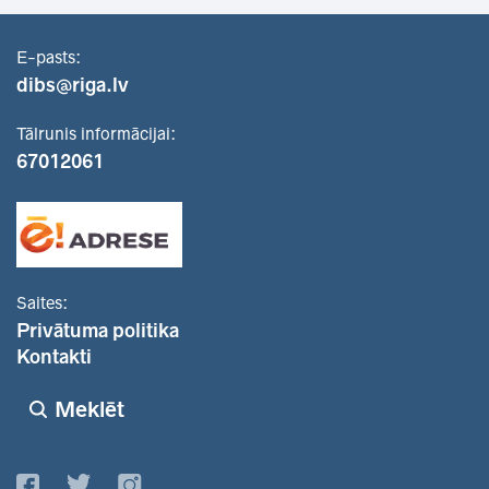
E-pasts:
dibs@riga.lv
Tālrunis informācijai:
67012061
Saites:
Privātuma politika
Kontakti
Meklēt