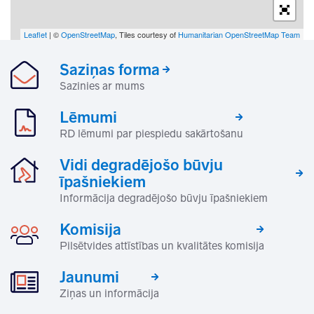
Leaflet
| ©
OpenStreetMap
, Tiles courtesy of
Humanitarian OpenStreetMap Team
Saziņas forma
Sazinies ar mums
Lēmumi
RD lēmumi par piespiedu sakārtošanu
Vidi degradējošo būvju
īpašniekiem
Informācija degradējošo būvju īpašniekiem
Komisija
Pilsētvides attīstības un kvalitātes komisija
Jaunumi
Ziņas un informācija