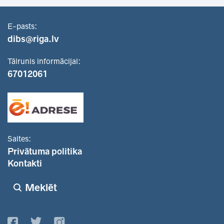
E-pasts:
dibs@riga.lv
Tālrunis informācijai:
67012061
Saites:
Privātuma politika
Kontakti
Meklēt