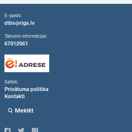
E-pasts:
dibs@riga.lv
Tālrunis informācijai:
67012061
Saites:
Privātuma politika
Kontakti
Meklēt