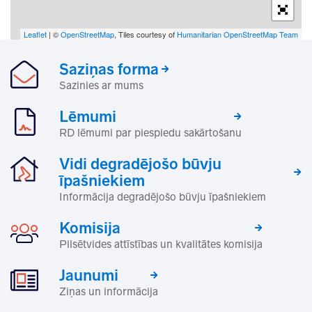
Leaflet
| ©
OpenStreetMap
, Tiles courtesy of
Humanitarian OpenStreetMap Team
Saziņas forma
Sazinies ar mums
Lēmumi
RD lēmumi par piespiedu sakārtošanu
Vidi degradējošo būvju
īpašniekiem
Informācija degradējošo būvju īpašniekiem
Komisija
Pilsētvides attīstības un kvalitātes komisija
Jaunumi
Ziņas un informācija