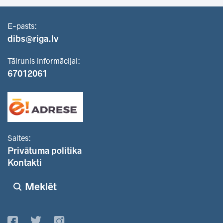
E-pasts:
dibs@riga.lv
Tālrunis informācijai:
67012061
Saites:
Privātuma politika
Kontakti
Meklēt