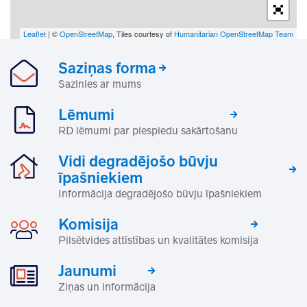
Leaflet
| ©
OpenStreetMap
, Tiles courtesy of
Humanitarian OpenStreetMap Team
Saziņas forma
Sazinies ar mums
Lēmumi
RD lēmumi par piespiedu sakārtošanu
Vidi degradējošo būvju
īpašniekiem
Informācija degradējošo būvju īpašniekiem
Komisija
Pilsētvides attīstības un kvalitātes komisija
Jaunumi
Ziņas un informācija