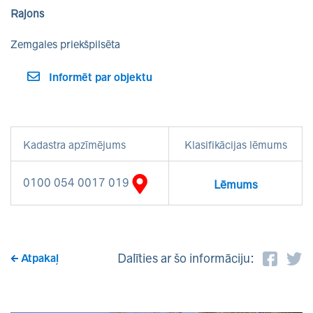
Rajons
Zemgales priekšpilsēta
Informēt par objektu
Kadastra apzīmējums
Klasifikācijas lēmums
0100 054 0017 019
Lēmums
Dalīties ar šo informāciju:
Atpakaļ