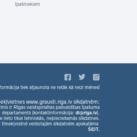
īpašniekiem
formācija tiek atjaunota ne retāk kā reizi mēnesī
ekļvietnes www.grausti.riga.lv sīkdatnēm:
zinis ir Rīgas valstspilsētas pašvaldības Īpašuma
departaments (kontaktinformācija:
di@riga.lv
).
e lieto tikai tehniskās, nepieciešamās sīkdatnes.
r tīmekļvietnē veidotajām sīkdatnēm apskatāma
ŠEIT.