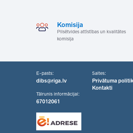
Komisija
Pilsētvides attīstības un kvalitātes
komisija
E-pasts:
Saites:
dibs@riga.lv
Privātuma politi
Kontakti
Tālrunis informācijai:
67012061