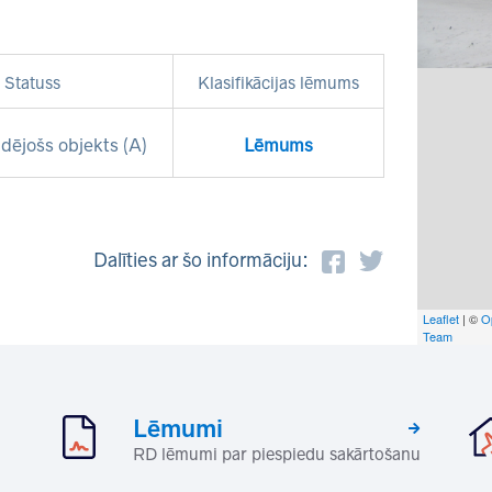
Statuss
Klasifikācijas lēmums
dējošs objekts (A)
Lēmums
Dalīties ar šo informāciju:
Leaflet
| ©
O
Team
Lēmumi
RD lēmumi par piespiedu sakārtošanu