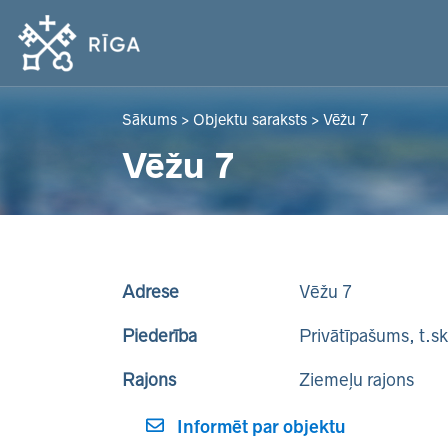
Sākums
>
Objektu saraksts
>
Vēžu 7
Vēžu 7
Adrese
Vēžu 7
Piederība
Privātīpašums, t.s
Rajons
Ziemeļu rajons
Informēt par objektu