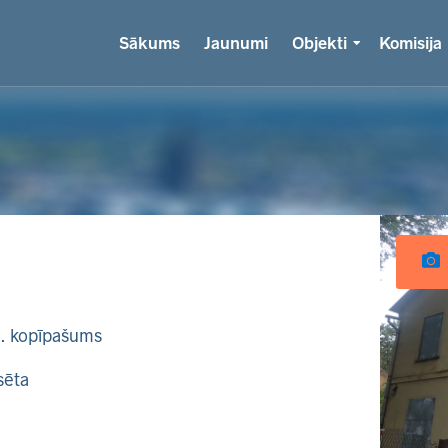
Sākums
Jaunumi
Objekti
Komisija
k. kopīpašums
sēta