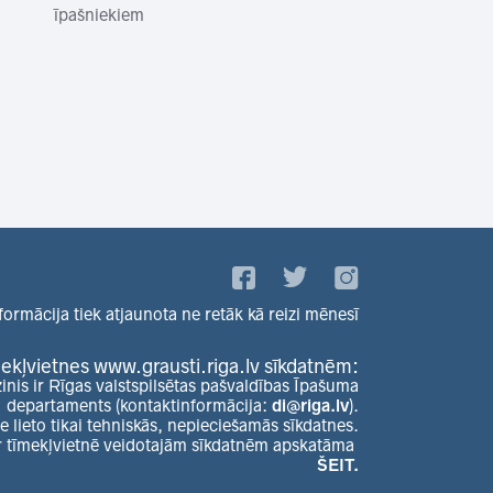
īpašniekiem
formācija tiek atjaunota ne retāk kā reizi mēnesī
ekļvietnes www.grausti.riga.lv sīkdatnēm:
zinis ir Rīgas valstspilsētas pašvaldības Īpašuma
departaments (kontaktinformācija:
di@riga.lv
).
e lieto tikai tehniskās, nepieciešamās sīkdatnes.
r tīmekļvietnē veidotajām sīkdatnēm apskatāma
ŠEIT.