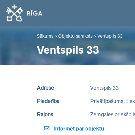
Sākums
>
Objektu saraksts
>
Ventspils 33
Ventspils 33
Adrese
Ventspils 33
Piederība
Privātīpašums, t.s
Rajons
Zemgales priekšpil
Informēt par objektu