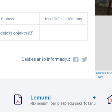
Statuss
Klasifikācijas lēmums
dējošs objekts (B)
Dalīties ar šo informāciju:
Leaflet
| ©
O
Team
Lēmumi
RD lēmumi par piespiedu sakārtošanu