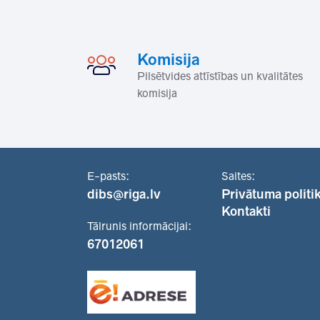
Komisija
Pilsētvides attīstības un kvalitātes
komisija
E-pasts:
Saites:
dibs@riga.lv
Privātuma politi
Kontakti
Tālrunis informācijai:
67012061