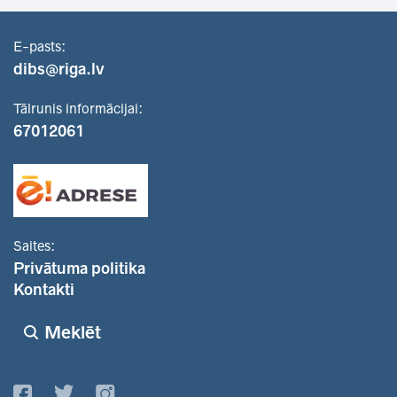
E-pasts:
dibs@riga.lv
Tālrunis informācijai:
67012061
Saites:
Privātuma politika
Kontakti
Meklēt