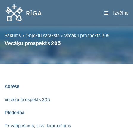
Izvēlne
Sākums
>
Objektu saraksts
>
Vecāķu prospekts 205
Vecāķu prospekts 205
Adrese
Vecāķu prospekts 205
Piederība
Privātīpašums, t.sk. kopīpašums