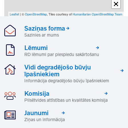
Leaflet
| ©
OpenStreetMap
, Tiles courtesy of
Humanitarian OpenStreetMap Team
Saziņas forma
Sazinies ar mums
Lēmumi
RD lēmumi par piespiedu sakārtošanu
Vidi degradējošo būvju
īpašniekiem
Informācija degradējošo būvju īpašniekiem
Komisija
Pilsētvides attīstības un kvalitātes komisija
Jaunumi
Ziņas un informācija