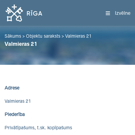
Izvēlne
Sākums
>
Objektu saraksts
>
Valmieras 21
Valmieras 21
Adrese
Valmieras 21
Piederība
Privātīpašums, t.sk. kopīpašums