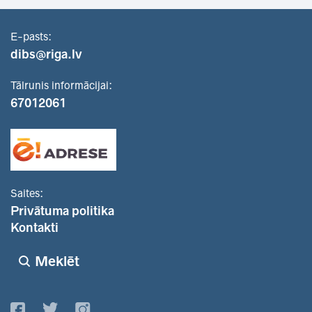
E-pasts:
dibs@riga.lv
Tālrunis informācijai:
67012061
Saites:
Privātuma politika
Kontakti
Meklēt