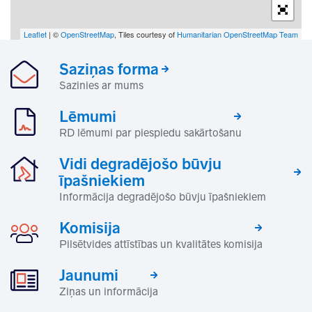
Leaflet
| ©
OpenStreetMap
, Tiles courtesy of
Humanitarian OpenStreetMap Team
Saziņas forma
Sazinies ar mums
Lēmumi
RD lēmumi par piespiedu sakārtošanu
Vidi degradējošo būvju
īpašniekiem
Informācija degradējošo būvju īpašniekiem
Komisija
Pilsētvides attīstības un kvalitātes komisija
Jaunumi
Ziņas un informācija