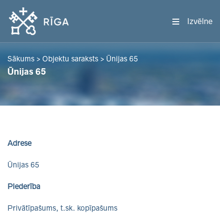
Izvēlne
Sākums
>
Objektu saraksts
>
Ūnijas 65
Ūnijas 65
Adrese
Ūnijas 65
Piederība
Privātīpašums, t.sk. kopīpašums