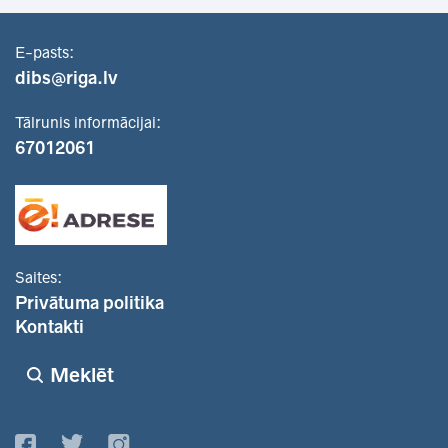
E-pasts:
dibs@riga.lv
Tālrunis informācijai:
67012061
Saites:
Privātuma politika
Kontakti
Meklēt