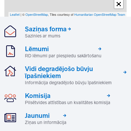
Leaflet
| ©
OpenStreetMap
, Tiles courtesy of
Humanitarian OpenStreetMap Team
Saziņas forma
Sazinies ar mums
Lēmumi
RD lēmumi par piespiedu sakārtošanu
Vidi degradējošo būvju
īpašniekiem
Informācija degradējošo būvju īpašniekiem
Komisija
Pilsētvides attīstības un kvalitātes komisija
Jaunumi
Ziņas un informācija