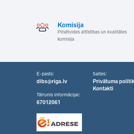
Komisija
Pilsētvides attīstības un kvalitātes
komisija
E-pasts:
Saites:
dibs@riga.lv
Privātuma politi
Kontakti
Tālrunis informācijai:
67012061