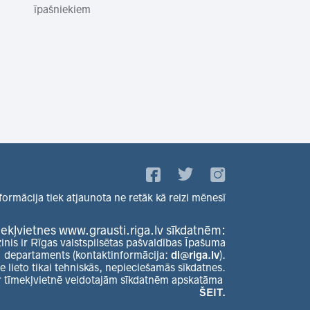
īpašniekiem
formācija tiek atjaunota ne retāk kā reizi mēnesī
ekļvietnes www.grausti.riga.lv sīkdatnēm:
zinis ir Rīgas valstspilsētas pašvaldības Īpašuma
departaments (kontaktinformācija:
di@riga.lv
).
e lieto tikai tehniskās, nepieciešamās sīkdatnes.
r tīmekļvietnē veidotajām sīkdatnēm apskatāma
ŠEIT.