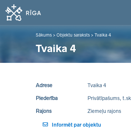
Sākums
>
Objektu saraksts
>
Tvaika 4
Tvaika 4
Adrese
Tvaika 4
Piederība
Privātīpašums, t.s
Rajons
Ziemeļu rajons
Informēt par objektu