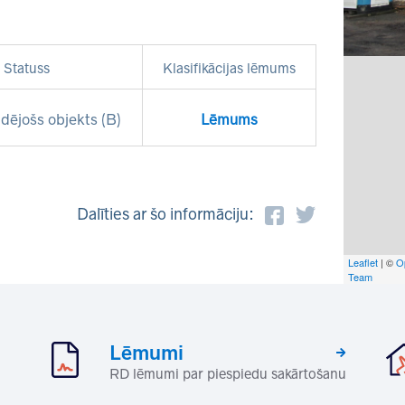
Statuss
Klasifikācijas lēmums
dējošs objekts (B)
Lēmums
Dalīties ar šo informāciju:
Leaflet
| ©
O
Team
Lēmumi
RD lēmumi par piespiedu sakārtošanu