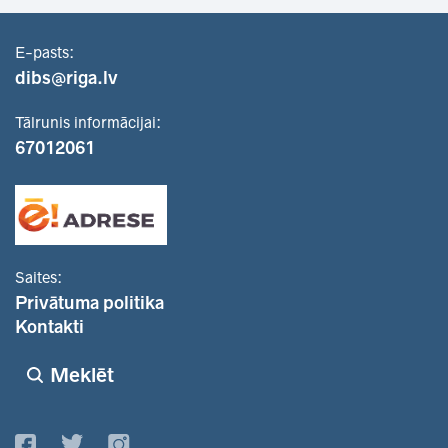
E-pasts:
dibs@riga.lv
Tālrunis informācijai:
67012061
Saites:
Privātuma politika
Kontakti
Meklēt