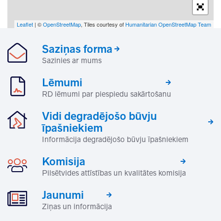
Leaflet
| ©
OpenStreetMap
, Tiles courtesy of
Humanitarian OpenStreetMap Team
Saziņas forma
Sazinies ar mums
Lēmumi
RD lēmumi par piespiedu sakārtošanu
Vidi degradējošo būvju
īpašniekiem
Informācija degradējošo būvju īpašniekiem
Komisija
Pilsētvides attīstības un kvalitātes komisija
Jaunumi
Ziņas un informācija