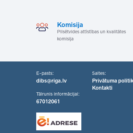
Komisija
Pilsētvides attīstības un kvalitātes
komisija
E-pasts:
Saites:
dibs@riga.lv
Privātuma politi
Kontakti
Tālrunis informācijai:
67012061