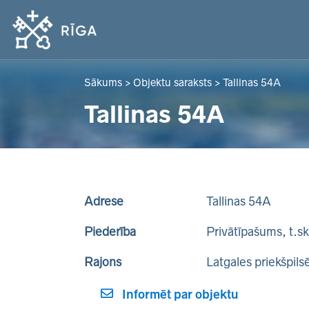
Sākums
>
Objektu saraksts
>
Tallinas 54A
Tallinas 54A
Adrese
Tallinas 54A
Piederība
Privātīpašums, t.s
Rajons
Latgales priekšpils
Informēt par objektu