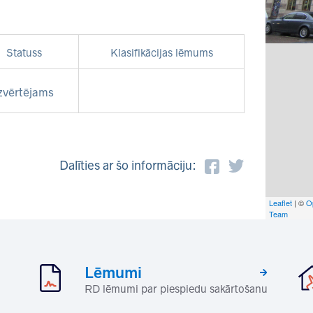
Statuss
Klasifikācijas lēmums
zvērtējams
Dalīties ar šo informāciju:
Leaflet
| ©
O
Team
Lēmumi
RD lēmumi par piespiedu sakārtošanu