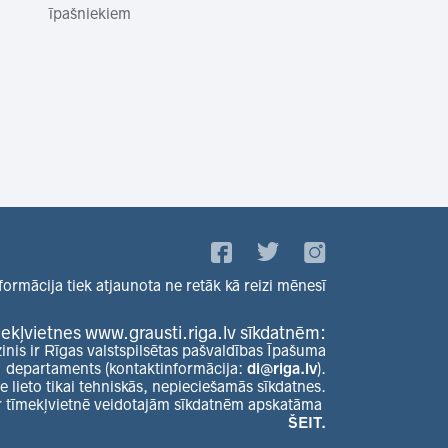
īpašniekiem
formācija tiek atjaunota ne retāk kā reizi mēnesī
ekļvietnes www.grausti.riga.lv sīkdatnēm:
zinis ir Rīgas valstspilsētas pašvaldības Īpašuma
departaments (kontaktinformācija:
di@riga.lv
).
e lieto tikai tehniskās, nepieciešamās sīkdatnes.
r tīmekļvietnē veidotajām sīkdatnēm apskatāma
ŠEIT.