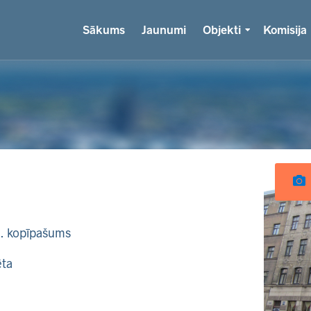
Sākums
Jaunumi
Objekti
Komisija
k. kopīpašums
ēta