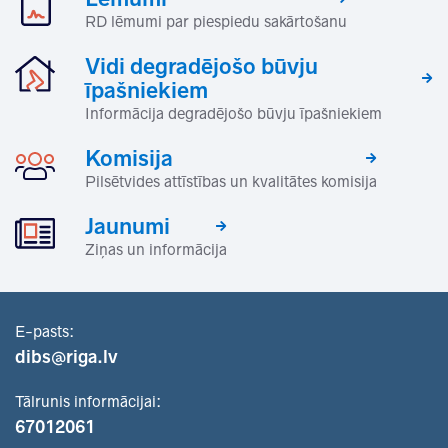
RD lēmumi par piespiedu sakārtošanu
Vidi degradējošo būvju
īpašniekiem
Informācija degradējošo būvju īpašniekiem
Komisija
Pilsētvides attīstības un kvalitātes komisija
Jaunumi
Ziņas un informācija
E-pasts:
dibs@riga.lv
Tālrunis informācijai:
67012061