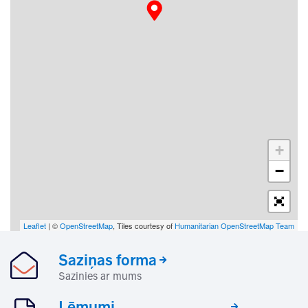
+
−
Leaflet
| ©
OpenStreetMap
, Tiles courtesy of
Humanitarian OpenStreetMap Team
Saziņas forma
Sazinies ar mums
Lēmumi