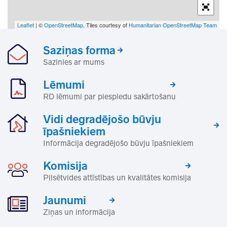
Leaflet
| ©
OpenStreetMap
, Tiles courtesy of
Humanitarian OpenStreetMap Team
Saziņas forma
Sazinies ar mums
Lēmumi
RD lēmumi par piespiedu sakārtošanu
Vidi degradējošo būvju
īpašniekiem
Informācija degradējošo būvju īpašniekiem
Komisija
Pilsētvides attīstības un kvalitātes komisija
Jaunumi
Ziņas un informācija