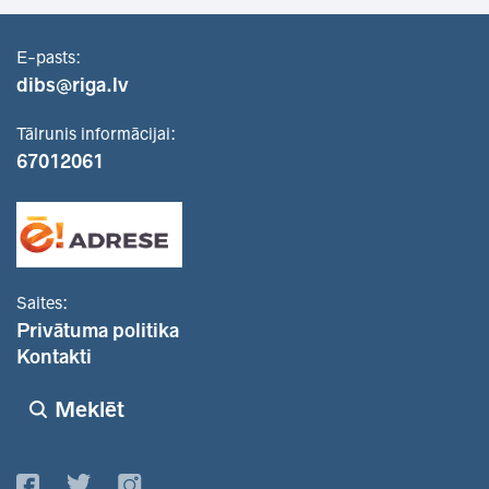
E-pasts:
dibs@riga.lv
Tālrunis informācijai:
67012061
Saites:
Privātuma politika
Kontakti
Meklēt