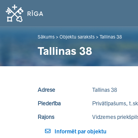
Sākums
>
Objektu saraksts
>
Tallinas 38
Tallinas 38
Adrese
Tallinas 38
Piederība
Privātīpašums, t.s
Rajons
Vidzemes priekšpil
Informēt par objektu