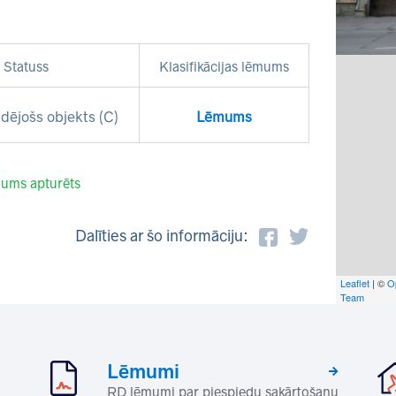
Statuss
Klasifikācijas lēmums
dējošs objekts (C)
Lēmums
ums apturēts
Dalīties ar šo informāciju:
Leaflet
| ©
O
Team
Lēmumi
RD lēmumi par piespiedu sakārtošanu