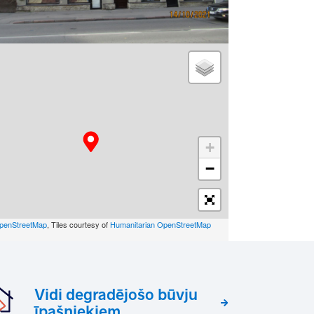
+
−
penStreetMap
, Tiles courtesy of
Humanitarian OpenStreetMap
Vidi degradējošo būvju
īpašniekiem