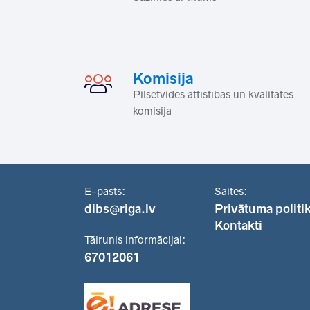
Komisija
Pilsētvides attīstības un kvalitātes
komisija
E-pasts:
Saites:
dibs@riga.lv
Privātuma politi
Kontakti
Tālrunis informācijai:
67012061