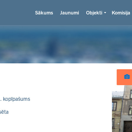
Sākums
Jaunumi
Objekti
Komisija
k. kopīpašums
sēta