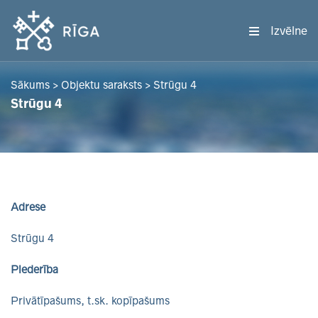
Izvēlne
Sākums
>
Objektu saraksts
>
Strūgu 4
Strūgu 4
Adrese
Strūgu 4
Piederība
Privātīpašums, t.sk. kopīpašums