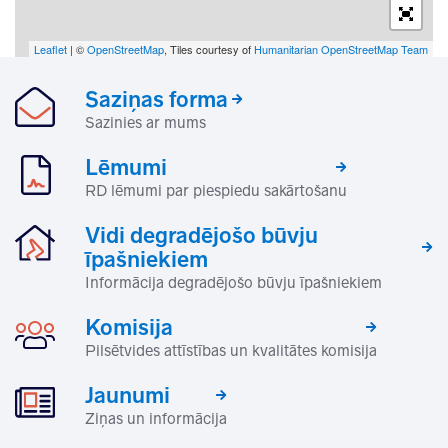
Leaflet
| ©
OpenStreetMap
, Tiles courtesy of
Humanitarian OpenStreetMap Team
Saziņas forma
Sazinies ar mums
Lēmumi
RD lēmumi par piespiedu sakārtošanu
Vidi degradējošo būvju
īpašniekiem
Informācija degradējošo būvju īpašniekiem
Komisija
Pilsētvides attīstības un kvalitātes komisija
Jaunumi
Ziņas un informācija