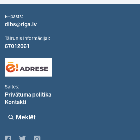
E-pasts:
dibs@riga.lv
Tālrunis informācijai:
67012061
Saites:
Privātuma politika
Kontakti
Meklēt