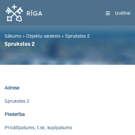
Izvēlne
Sākums
>
Objektu saraksts
>
Sprukstes 2
Sprukstes 2
Adrese
Sprukstes 2
Piederība
Privātīpašums, t.sk. kopīpašums