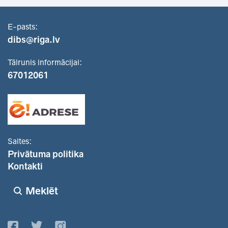
E-pasts:
dibs@riga.lv
Tālrunis informācijai:
67012061
Saites:
Privātuma politika
Kontakti
Meklēt