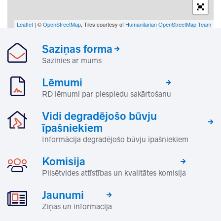
Leaflet
| ©
OpenStreetMap
, Tiles courtesy of
Humanitarian OpenStreetMap Team
Saziņas forma
Sazinies ar mums
Lēmumi
RD lēmumi par piespiedu sakārtošanu
Vidi degradējošo būvju
īpašniekiem
Informācija degradējošo būvju īpašniekiem
Komisija
Pilsētvides attīstības un kvalitātes komisija
Jaunumi
Ziņas un informācija