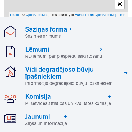
Leaflet
| ©
OpenStreetMap
, Tiles courtesy of
Humanitarian OpenStreetMap Team
Saziņas forma
Sazinies ar mums
Lēmumi
RD lēmumi par piespiedu sakārtošanu
Vidi degradējošo būvju
īpašniekiem
Informācija degradējošo būvju īpašniekiem
Komisija
Pilsētvides attīstības un kvalitātes komisija
Jaunumi
Ziņas un informācija