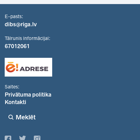
E-pasts:
dibs@riga.lv
Tālrunis informācijai:
67012061
Saites:
Privātuma politika
Kontakti
Meklēt