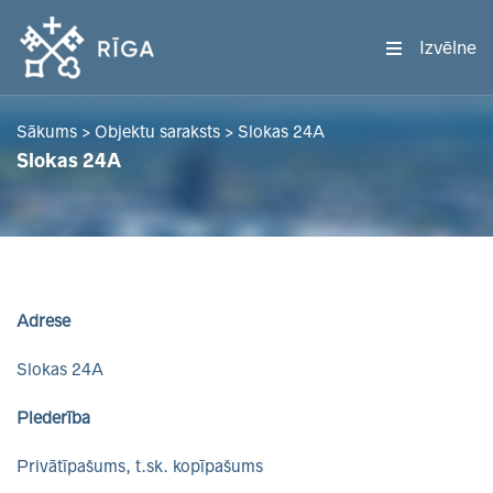
Izvēlne
Sākums
>
Objektu saraksts
>
Slokas 24A
Slokas 24A
Adrese
Slokas 24A
Piederība
Privātīpašums, t.sk. kopīpašums