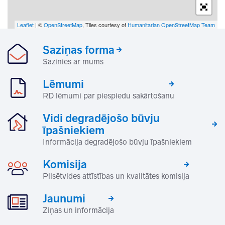
Leaflet
| ©
OpenStreetMap
, Tiles courtesy of
Humanitarian OpenStreetMap Team
Saziņas forma
Sazinies ar mums
Lēmumi
RD lēmumi par piespiedu sakārtošanu
Vidi degradējošo būvju
īpašniekiem
Informācija degradējošo būvju īpašniekiem
Komisija
Pilsētvides attīstības un kvalitātes komisija
Jaunumi
Ziņas un informācija