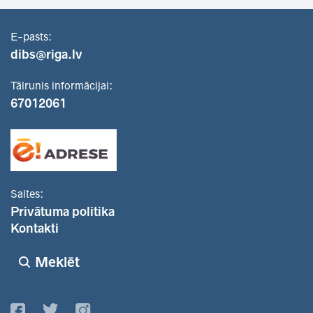
E-pasts:
dibs@riga.lv
Tālrunis informācijai:
67012061
Saites:
Privātuma politika
Kontakti
Meklēt