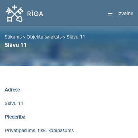
Izvēlne
Sākums
>
Objektu saraksts
>
Slāvu 11
Slāvu 11
Adrese
Slāvu 11
Piederība
Privātīpašums, t.sk. kopīpašums