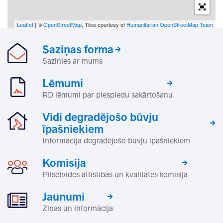
Leaflet
| ©
OpenStreetMap
, Tiles courtesy of
Humanitarian OpenStreetMap Team
Saziņas forma
Sazinies ar mums
Lēmumi
RD lēmumi par piespiedu sakārtošanu
Vidi degradējošo būvju
īpašniekiem
Informācija degradējošo būvju īpašniekiem
Komisija
Pilsētvides attīstības un kvalitātes komisija
Jaunumi
Ziņas un informācija