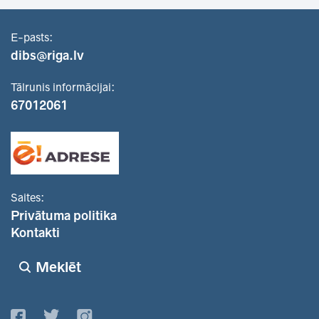
E-pasts:
dibs@riga.lv
Tālrunis informācijai:
67012061
Saites:
Privātuma politika
Kontakti
Meklēt