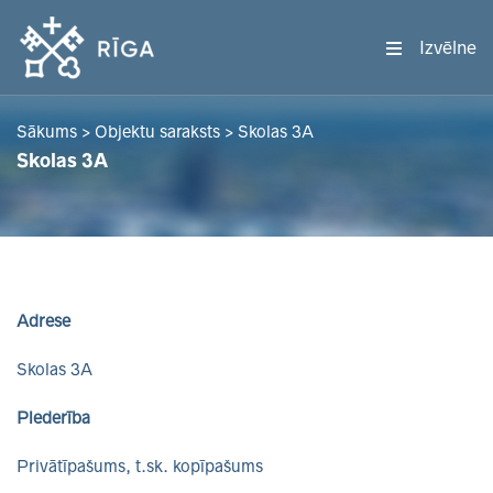
Izvēlne
Sākums
>
Objektu saraksts
>
Skolas 3A
Skolas 3A
Adrese
Skolas 3A
Piederība
Privātīpašums, t.sk. kopīpašums