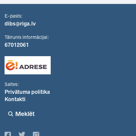
E-pasts:
dibs@riga.lv
Tālrunis informācijai:
67012061
Saites:
Privātuma politika
Kontakti
Meklēt