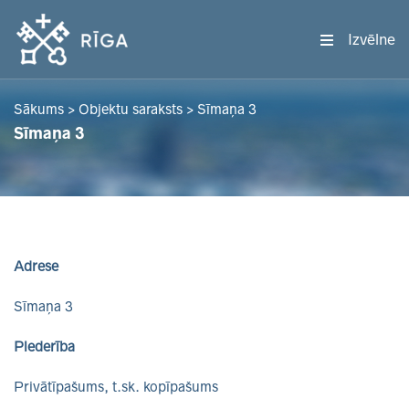
Izvēlne
Sākums
>
Objektu saraksts
>
Sīmaņa 3
Sīmaņa 3
Adrese
Sīmaņa 3
Piederība
Privātīpašums, t.sk. kopīpašums