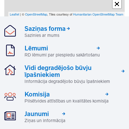
Leaflet
| ©
OpenStreetMap
, Tiles courtesy of
Humanitarian OpenStreetMap Team
Saziņas forma
Sazinies ar mums
Lēmumi
RD lēmumi par piespiedu sakārtošanu
Vidi degradējošo būvju
īpašniekiem
Informācija degradējošo būvju īpašniekiem
Komisija
Pilsētvides attīstības un kvalitātes komisija
Jaunumi
Ziņas un informācija