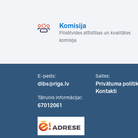
Komisija
Pilsētvides attīstības un kvalitātes
komisija
E-pasts:
Saites:
dibs@riga.lv
Privātuma politi
Kontakti
Tālrunis informācijai:
67012061