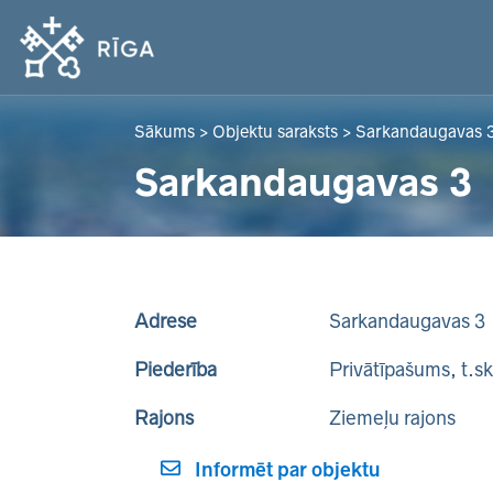
Sākums
>
Objektu saraksts
>
Sarkandaugavas 
Sarkandaugavas 3
Adrese
Sarkandaugavas 3
Piederība
Privātīpašums, t.s
Rajons
Ziemeļu rajons
Informēt par objektu