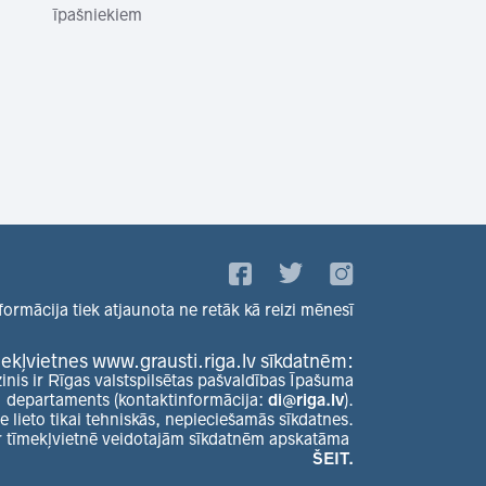
īpašniekiem
formācija tiek atjaunota ne retāk kā reizi mēnesī
ekļvietnes www.grausti.riga.lv sīkdatnēm:
zinis ir Rīgas valstspilsētas pašvaldības Īpašuma
departaments (kontaktinformācija:
di@riga.lv
).
e lieto tikai tehniskās, nepieciešamās sīkdatnes.
r tīmekļvietnē veidotajām sīkdatnēm apskatāma
ŠEIT.