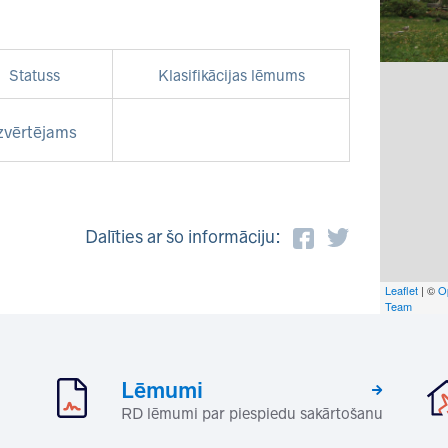
Statuss
Klasifikācijas lēmums
zvērtējams
Dalīties ar šo informāciju:
Leaflet
| ©
O
Team
Lēmumi
RD lēmumi par piespiedu sakārtošanu