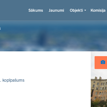
Sākums
Jaunumi
Objekti
Komisija
3
k. kopīpašums