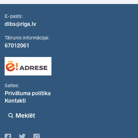
E-pasts:
dibs@riga.lv
Tālrunis informācijai:
67012061
Saites:
Privātuma politika
Kontakti
Meklēt