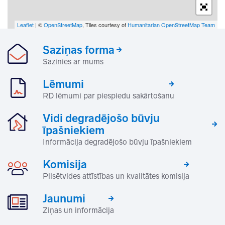
Leaflet
| ©
OpenStreetMap
, Tiles courtesy of
Humanitarian OpenStreetMap Team
Saziņas forma
Sazinies ar mums
Lēmumi
RD lēmumi par piespiedu sakārtošanu
Vidi degradējošo būvju
īpašniekiem
Informācija degradējošo būvju īpašniekiem
Komisija
Pilsētvides attīstības un kvalitātes komisija
Jaunumi
Ziņas un informācija