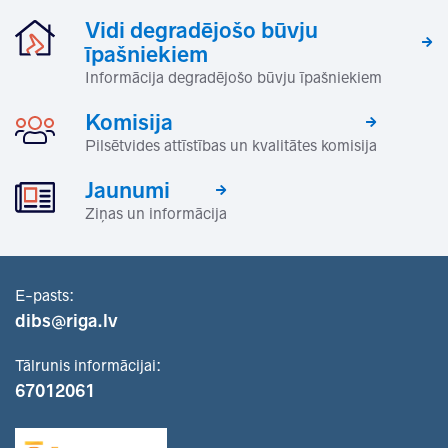
Vidi degradējošo būvju
īpašniekiem
Informācija degradējošo būvju īpašniekiem
Komisija
Pilsētvides attīstības un kvalitātes komisija
Jaunumi
Ziņas un informācija
E-pasts:
dibs@riga.lv
Tālrunis informācijai:
67012061