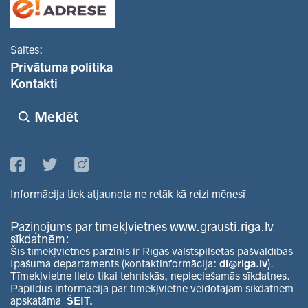
Saites:
Privātuma politika
Kontakti
Meklēt
Informācija tiek atjaunota ne retāk kā reizi mēnesī
Paziņojums par tīmekļvietnes www.grausti.riga.lv
sīkdatnēm:
Šīs tīmekļvietnes pārzinis ir Rīgas valstspilsētas pašvaldības
Īpašuma departaments (kontaktinformācija:
di@riga.lv
).
Tīmekļvietne lieto tikai tehniskās, nepieciešamās sīkdatnes.
Papildus informācija par tīmekļvietnē veidotajām sīkdatnēm
apskatāma
ŠEIT.