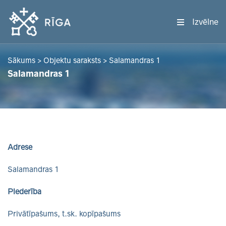
Izvēlne
Sākums
>
Objektu saraksts
>
Salamandras 1
Salamandras 1
Adrese
Salamandras 1
Piederība
Privātīpašums, t.sk. kopīpašums