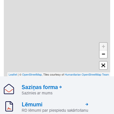
+
−
Leaflet
| ©
OpenStreetMap
, Tiles courtesy of
Humanitarian OpenStreetMap Team
Saziņas forma
Sazinies ar mums
Lēmumi
RD lēmumi par piespiedu sakārtošanu