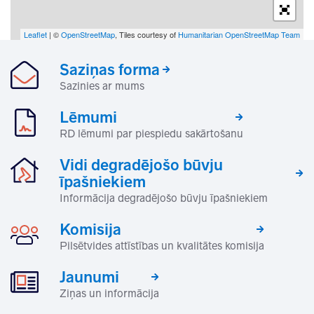
Leaflet
| ©
OpenStreetMap
, Tiles courtesy of
Humanitarian OpenStreetMap Team
Saziņas forma
Sazinies ar mums
Lēmumi
RD lēmumi par piespiedu sakārtošanu
Vidi degradējošo būvju
īpašniekiem
Informācija degradējošo būvju īpašniekiem
Komisija
Pilsētvides attīstības un kvalitātes komisija
Jaunumi
Ziņas un informācija