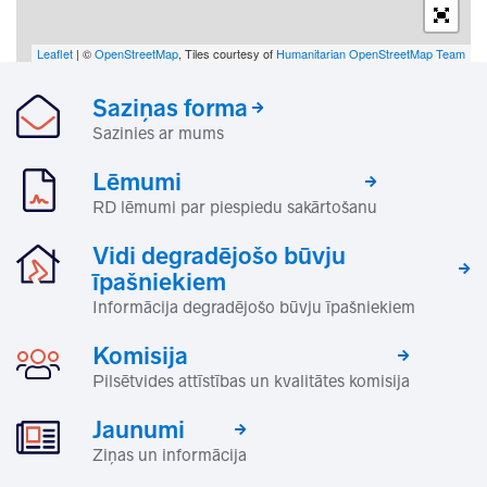
Leaflet
| ©
OpenStreetMap
, Tiles courtesy of
Humanitarian OpenStreetMap Team
Saziņas forma
Sazinies ar mums
Lēmumi
RD lēmumi par piespiedu sakārtošanu
Vidi degradējošo būvju
īpašniekiem
Informācija degradējošo būvju īpašniekiem
Komisija
Pilsētvides attīstības un kvalitātes komisija
Jaunumi
Ziņas un informācija