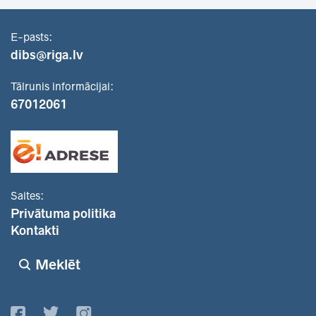
E-pasts:
dibs@riga.lv
Tālrunis informācijai:
67012061
Saites:
Privātuma politika
Kontakti
Meklēt