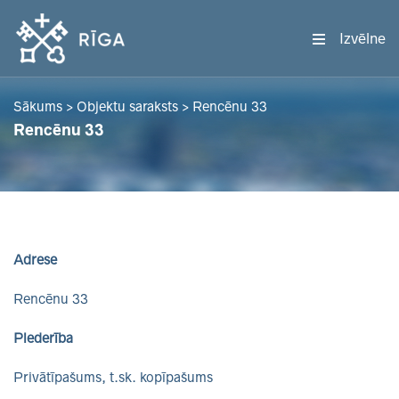
Izvēlne
Sākums
>
Objektu saraksts
>
Rencēnu 33
Rencēnu 33
Adrese
Rencēnu 33
Piederība
Privātīpašums, t.sk. kopīpašums