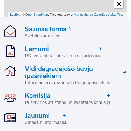
Leaflet
| ©
OpenStreetMap
, Tiles courtesy of
Humanitarian OpenStreetMap Team
Saziņas forma
Sazinies ar mums
Lēmumi
RD lēmumi par piespiedu sakārtošanu
Vidi degradējošo būvju
īpašniekiem
Informācija degradējošo būvju īpašniekiem
Komisija
Pilsētvides attīstības un kvalitātes komisija
Jaunumi
Ziņas un informācija