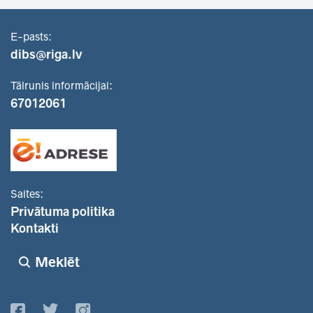
E-pasts:
dibs@riga.lv
Tālrunis informācijai:
67012061
Saites:
Privātuma politika
Kontakti
Meklēt