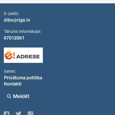
E-pasts:
dibs@riga.lv
Tālrunis informācijai:
67012061
Saites:
Privātuma politika
Kontakti
Meklēt