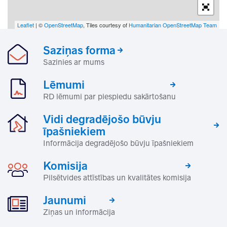
Leaflet
| ©
OpenStreetMap
, Tiles courtesy of
Humanitarian OpenStreetMap Team
Saziņas forma
Sazinies ar mums
Lēmumi
RD lēmumi par piespiedu sakārtošanu
Vidi degradējošo būvju
īpašniekiem
Informācija degradējošo būvju īpašniekiem
Komisija
Pilsētvides attīstības un kvalitātes komisija
Jaunumi
Ziņas un informācija