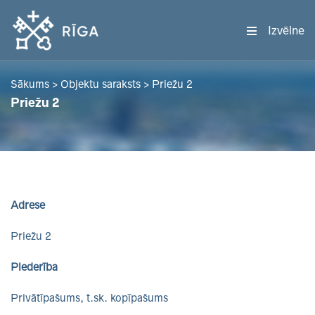
Izvēlne
Sākums
>
Objektu saraksts
>
Priežu 2
Priežu 2
Adrese
Priežu 2
Piederība
Privātīpašums, t.sk. kopīpašums