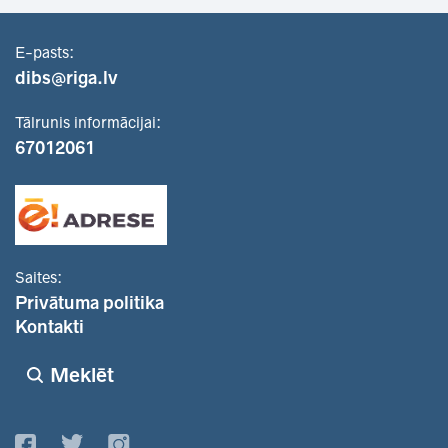
E-pasts:
dibs@riga.lv
Tālrunis informācijai:
67012061
Saites:
Privātuma politika
Kontakti
Meklēt