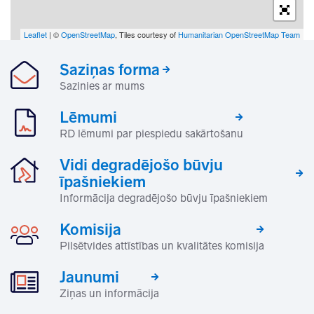
Leaflet
| ©
OpenStreetMap
, Tiles courtesy of
Humanitarian OpenStreetMap Team
Saziņas forma
Sazinies ar mums
Lēmumi
RD lēmumi par piespiedu sakārtošanu
Vidi degradējošo būvju
īpašniekiem
Informācija degradējošo būvju īpašniekiem
Komisija
Pilsētvides attīstības un kvalitātes komisija
Jaunumi
Ziņas un informācija