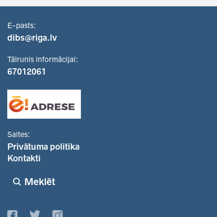
E-pasts:
dibs@riga.lv
Tālrunis informācijai:
67012061
Saites:
Privātuma politika
Kontakti
Meklēt