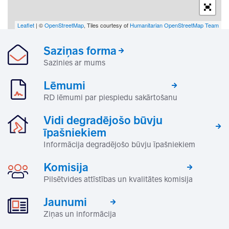
Leaflet
| ©
OpenStreetMap
, Tiles courtesy of
Humanitarian OpenStreetMap Team
Saziņas forma
Sazinies ar mums
Lēmumi
RD lēmumi par piespiedu sakārtošanu
Vidi degradējošo būvju
īpašniekiem
Informācija degradējošo būvju īpašniekiem
Komisija
Pilsētvides attīstības un kvalitātes komisija
Jaunumi
Ziņas un informācija