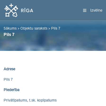
Izvēlne
Sākums
>
Objektu saraksts
>
Pils 7
Pils 7
Adrese
Pils 7
Piederība
Privātīpašums, t.sk. kopīpašums