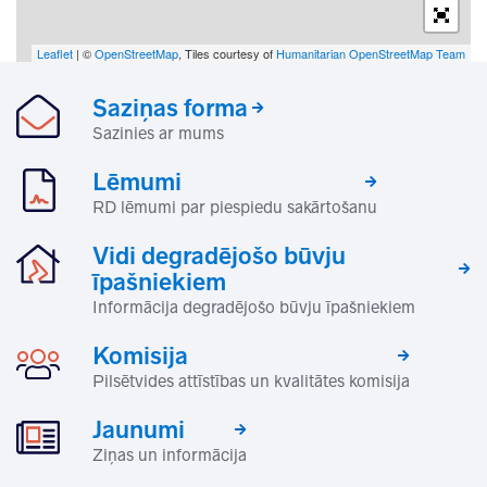
Leaflet
| ©
OpenStreetMap
, Tiles courtesy of
Humanitarian OpenStreetMap Team
Saziņas forma
Sazinies ar mums
Lēmumi
RD lēmumi par piespiedu sakārtošanu
Vidi degradējošo būvju
īpašniekiem
Informācija degradējošo būvju īpašniekiem
Komisija
Pilsētvides attīstības un kvalitātes komisija
Jaunumi
Ziņas un informācija