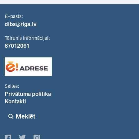
E-pasts:
dibs@riga.lv
Tālrunis informācijai:
67012061
Saites:
Privātuma politika
Kontakti
Meklēt