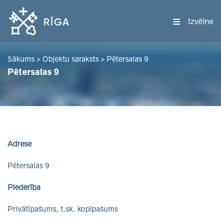
Izvēlne
Sākums
>
Objektu saraksts
>
Pētersalas 9
Pētersalas 9
Adrese
Pētersalas 9
Piederība
Privātīpašums, t.sk. kopīpašums