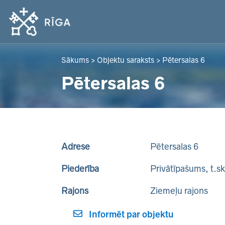
Sākums
>
Objektu saraksts
>
Pētersalas 6
Pētersalas 6
Adrese
Pētersalas 6
Piederība
Privātīpašums, t.s
Rajons
Ziemeļu rajons
Informēt par objektu