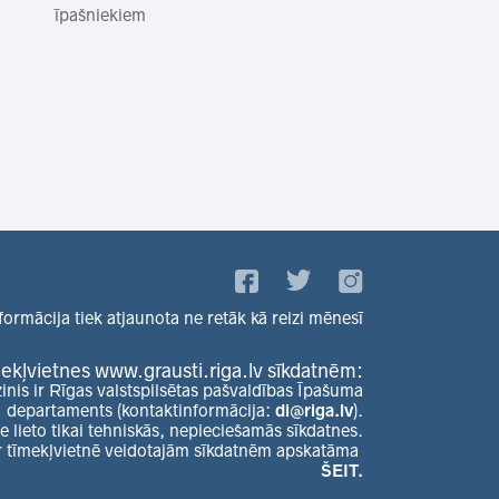
īpašniekiem
formācija tiek atjaunota ne retāk kā reizi mēnesī
ekļvietnes www.grausti.riga.lv sīkdatnēm:
zinis ir Rīgas valstspilsētas pašvaldības Īpašuma
departaments (kontaktinformācija:
di@riga.lv
).
e lieto tikai tehniskās, nepieciešamās sīkdatnes.
r tīmekļvietnē veidotajām sīkdatnēm apskatāma
ŠEIT.