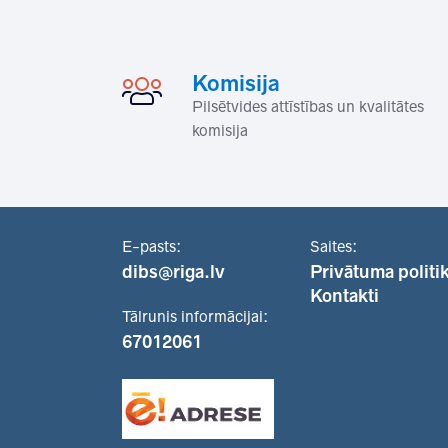
Komisija
Pilsētvides attīstības un kvalitātes
komisija
E-pasts:
Saites:
dibs@riga.lv
Privātuma politi
Kontakti
Tālrunis informācijai:
67012061