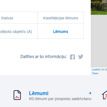
Statuss
Klasifikācijas lēmums
dējošs objekts (A)
Lēmums
Dalīties ar šo informāciju:
Leaflet
| ©
O
Team
Lēmumi
RD lēmumi par piespiedu sakārtošanu