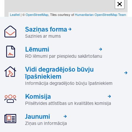
Leaflet
| ©
OpenStreetMap
, Tiles courtesy of
Humanitarian OpenStreetMap Team
Saziņas forma
Sazinies ar mums
Lēmumi
RD lēmumi par piespiedu sakārtošanu
Vidi degradējošo būvju
īpašniekiem
Informācija degradējošo būvju īpašniekiem
Komisija
Pilsētvides attīstības un kvalitātes komisija
Jaunumi
Ziņas un informācija