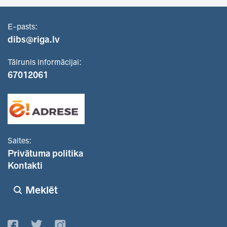
E-pasts:
dibs@riga.lv
Tālrunis informācijai:
67012061
Saites:
Privātuma politika
Kontakti
Meklēt