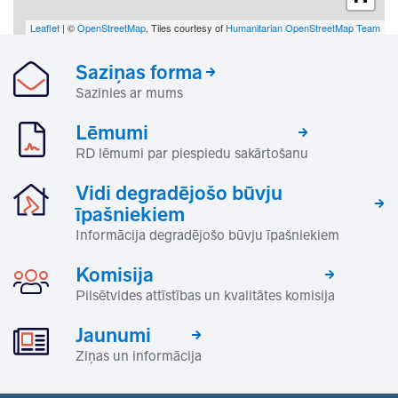
Leaflet
| ©
OpenStreetMap
, Tiles courtesy of
Humanitarian OpenStreetMap Team
Saziņas forma
Sazinies ar mums
Lēmumi
RD lēmumi par piespiedu sakārtošanu
Vidi degradējošo būvju
īpašniekiem
Informācija degradējošo būvju īpašniekiem
Komisija
Pilsētvides attīstības un kvalitātes komisija
Jaunumi
Ziņas un informācija