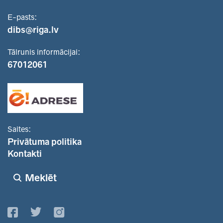
E-pasts:
dibs@riga.lv
Tālrunis informācijai:
67012061
Saites:
Privātuma politika
Kontakti
Meklēt