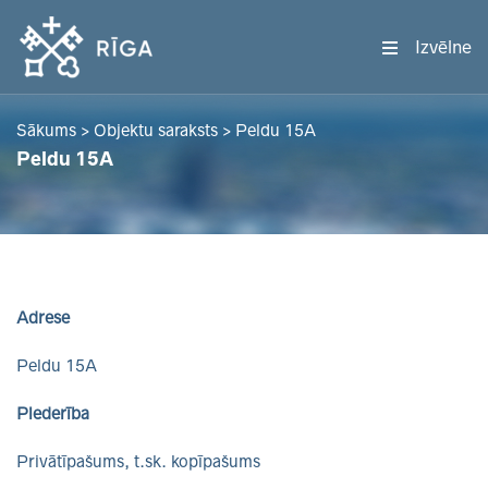
Izvēlne
Sākums
>
Objektu saraksts
>
Peldu 15A
Peldu 15A
Adrese
Peldu 15A
Piederība
Privātīpašums, t.sk. kopīpašums