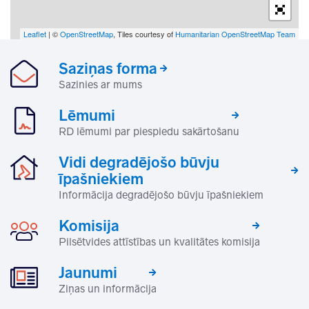
Leaflet
| ©
OpenStreetMap
, Tiles courtesy of
Humanitarian OpenStreetMap Team
Saziņas forma
Sazinies ar mums
Lēmumi
RD lēmumi par piespiedu sakārtošanu
Vidi degradējošo būvju
īpašniekiem
Informācija degradējošo būvju īpašniekiem
Komisija
Pilsētvides attīstības un kvalitātes komisija
Jaunumi
Ziņas un informācija