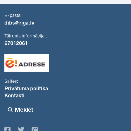
E-pasts:
dibs@riga.lv
Tālrunis informācijai:
67012061
Saites:
Privātuma politika
Kontakti
Meklēt