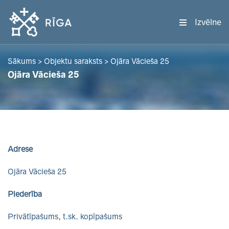
Izvēlne
Sākums
>
Objektu saraksts
>
Ojāra Vācieša 25
Ojāra Vācieša 25
Adrese
Ojāra Vācieša 25
Piederība
Privātīpašums, t.sk. kopīpašums