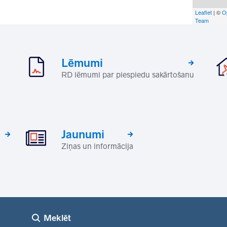
Leaflet
| ©
O
Team
Lēmumi
RD lēmumi par piespiedu sakārtošanu
Jaunumi
Ziņas un informācija
Meklēt