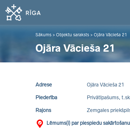
Sākums
>
Objektu saraksts
>
Ojāra Vācieša 21
Ojāra Vācieša 21
Adrese
Ojāra Vācieša 21
Piederība
Privātīpašums, t.s
Rajons
Zemgales priekšpil
Lēmums(i) par piespiedu sakārtošanu