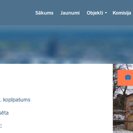
Sākums
Jaunumi
Objekti
Komisija
k. kopīpašums
sēta
: