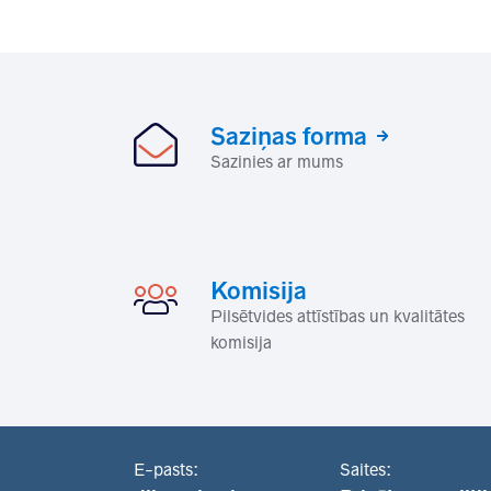
Saziņas forma
Sazinies ar mums
Komisija
Pilsētvides attīstības un kvalitātes
komisija
E-pasts:
Saites: