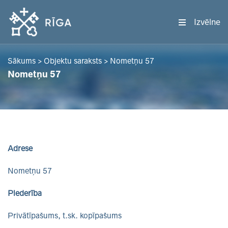
Izvēlne
Sākums
>
Objektu saraksts
>
Nometņu 57
Nometņu 57
Adrese
Nometņu 57
Piederība
Privātīpašums, t.sk. kopīpašums