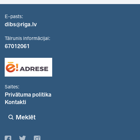
E-pasts:
dibs@riga.lv
Tālrunis informācijai:
67012061
Saites:
Privātuma politika
Kontakti
Meklēt