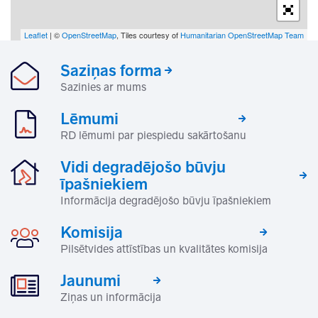
Leaflet
| ©
OpenStreetMap
, Tiles courtesy of
Humanitarian OpenStreetMap Team
Saziņas forma
Sazinies ar mums
Lēmumi
RD lēmumi par piespiedu sakārtošanu
Vidi degradējošo būvju
īpašniekiem
Informācija degradējošo būvju īpašniekiem
Komisija
Pilsētvides attīstības un kvalitātes komisija
Jaunumi
Ziņas un informācija