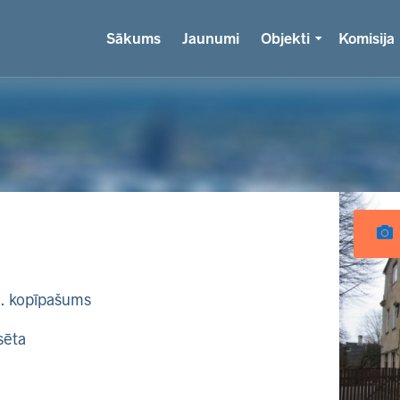
Sākums
Jaunumi
Objekti
Komisija
k. kopīpašums
sēta