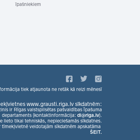
īpašniekiem
formācija tiek atjaunota ne retāk kā reizi mēnesī
ekļvietnes www.grausti.riga.lv sīkdatnēm:
zinis ir Rīgas valstspilsētas pašvaldības Īpašuma
departaments (kontaktinformācija:
di@riga.lv
).
e lieto tikai tehniskās, nepieciešamās sīkdatnes.
r tīmekļvietnē veidotajām sīkdatnēm apskatāma
ŠEIT.