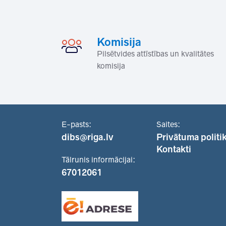
Komisija
Pilsētvides attīstības un kvalitātes
komisija
E-pasts:
Saites:
dibs@riga.lv
Privātuma politi
Kontakti
Tālrunis informācijai:
67012061