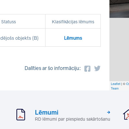
Statuss
Klasifikācijas lēmums
dējošs objekts (B)
Lēmums
Dalīties ar šo informāciju:
Leaflet
| ©
O
Team
Lēmumi
RD lēmumi par piespiedu sakārtošanu