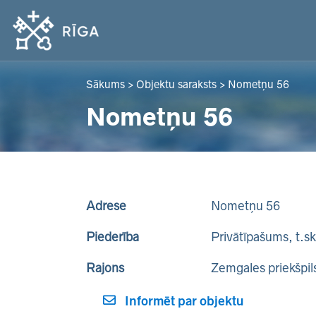
Sākums
>
Objektu saraksts
>
Nometņu 56
Nometņu 56
Adrese
Nometņu 56
Piederība
Privātīpašums, t.s
Rajons
Zemgales priekšpil
Informēt par objektu