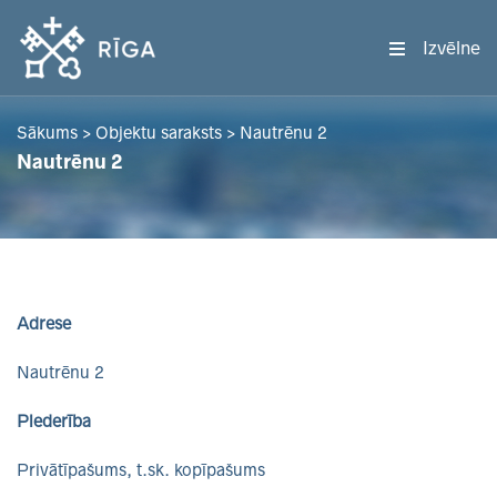
Izvēlne
Sākums
>
Objektu saraksts
>
Nautrēnu 2
Nautrēnu 2
Adrese
Nautrēnu 2
Piederība
Privātīpašums, t.sk. kopīpašums