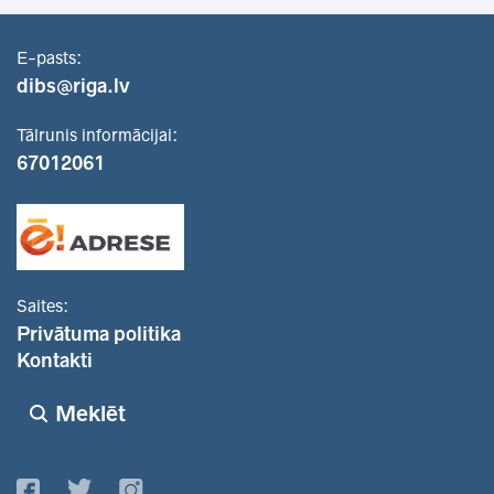
E-pasts:
dibs@riga.lv
Tālrunis informācijai:
67012061
Saites:
Privātuma politika
Kontakti
Meklēt