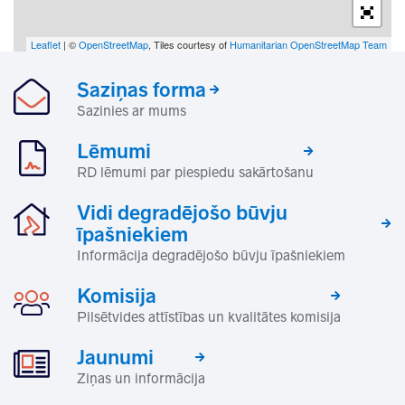
Leaflet
| ©
OpenStreetMap
, Tiles courtesy of
Humanitarian OpenStreetMap Team
Saziņas forma
Sazinies ar mums
Lēmumi
RD lēmumi par piespiedu sakārtošanu
Vidi degradējošo būvju
īpašniekiem
Informācija degradējošo būvju īpašniekiem
Komisija
Pilsētvides attīstības un kvalitātes komisija
Jaunumi
Ziņas un informācija