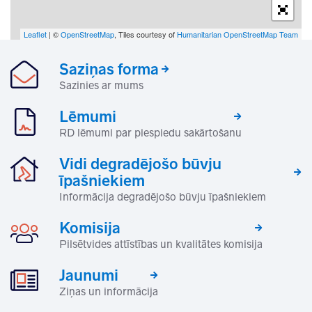
Leaflet
| ©
OpenStreetMap
, Tiles courtesy of
Humanitarian OpenStreetMap Team
Saziņas forma
Sazinies ar mums
Lēmumi
RD lēmumi par piespiedu sakārtošanu
Vidi degradējošo būvju
īpašniekiem
Informācija degradējošo būvju īpašniekiem
Komisija
Pilsētvides attīstības un kvalitātes komisija
Jaunumi
Ziņas un informācija