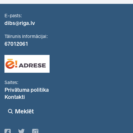
E-pasts:
dibs@riga.lv
Tālrunis informācijai:
67012061
Saites:
Privātuma politika
Kontakti
Meklēt