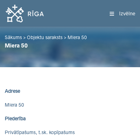
Izvēlne
Sākums
>
Objektu saraksts
>
Miera 50
Miera 50
Adrese
Miera 50
Piederība
Privātīpašums, t.sk. kopīpašums