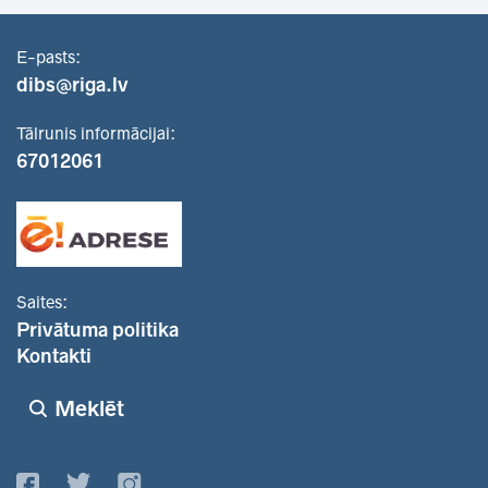
E-pasts:
dibs@riga.lv
Tālrunis informācijai:
67012061
Saites:
Privātuma politika
Kontakti
Meklēt