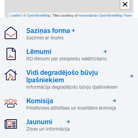
Leaflet
| ©
OpenStreetMap
, Tiles courtesy of
Humanitarian OpenStreetMap Team
Saziņas forma
Sazinies ar mums
Lēmumi
RD lēmumi par piespiedu sakārtošanu
Vidi degradējošo būvju
īpašniekiem
Informācija degradējošo būvju īpašniekiem
Komisija
Pilsētvides attīstības un kvalitātes komisija
Jaunumi
Ziņas un informācija