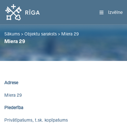
Izvēlne
Sākums
>
Objektu saraksts
>
Miera 29
Miera 29
Adrese
Miera 29
Piederība
Privātīpašums, t.sk. kopīpašums