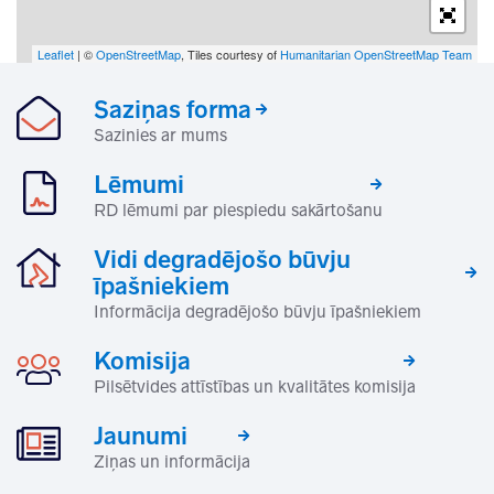
Leaflet
| ©
OpenStreetMap
, Tiles courtesy of
Humanitarian OpenStreetMap Team
Saziņas forma
Sazinies ar mums
Lēmumi
RD lēmumi par piespiedu sakārtošanu
Vidi degradējošo būvju
īpašniekiem
Informācija degradējošo būvju īpašniekiem
Komisija
Pilsētvides attīstības un kvalitātes komisija
Jaunumi
Ziņas un informācija