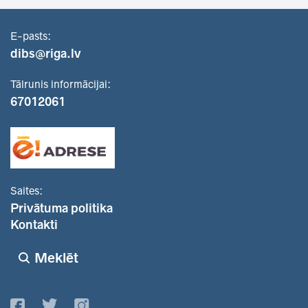
E-pasts:
dibs@riga.lv
Tālrunis informācijai:
67012061
Saites:
Privātuma politika
Kontakti
Meklēt