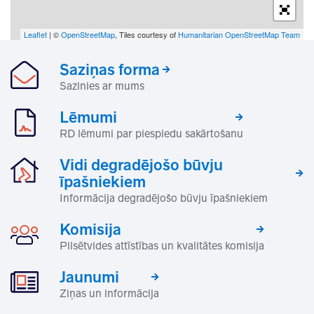
Leaflet
| ©
OpenStreetMap
, Tiles courtesy of
Humanitarian OpenStreetMap Team
Saziņas forma
Sazinies ar mums
Lēmumi
RD lēmumi par piespiedu sakārtošanu
Vidi degradējošo būvju
īpašniekiem
Informācija degradējošo būvju īpašniekiem
Komisija
Pilsētvides attīstības un kvalitātes komisija
Jaunumi
Ziņas un informācija