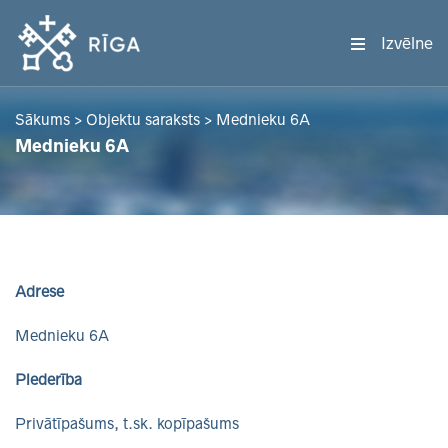
Izvēlne
Sākums
>
Objektu saraksts
>
Mednieku 6A
Mednieku 6A
Adrese
Mednieku 6A
Piederība
Privātīpašums, t.sk. kopīpašums