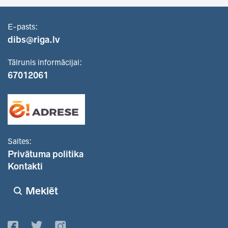
E-pasts:
dibs@riga.lv
Tālrunis informācijai:
67012061
Saites:
Privātuma politika
Kontakti
Meklēt