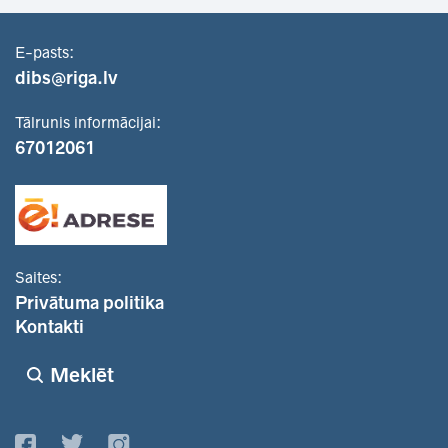
E-pasts:
dibs@riga.lv
Tālrunis informācijai:
67012061
Saites:
Privātuma politika
Kontakti
Meklēt